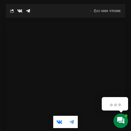
Определите интересы
20 МИН. ЧТЕНИЕ
Проведите встречу
Участие в конкурсах с мантией
Конкурсы талантов
Конкурсы на лучший образ
Создание коллажа или арт-объекта из мантии
Материалы и инструменты
Создание коллажа
Использование мантии для создания тематических фото
Вопрос-ответ: куда деть мантию после выпускного
Нужны мантии?
Что делать с мантией после выпускного церемонии?
Можно ли подарить мантию кому-то, кто идет на
следующий курс?