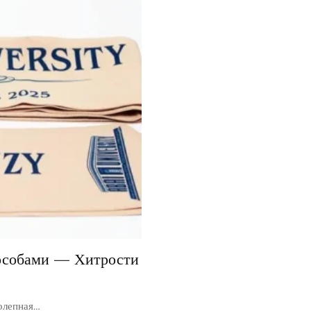
пособами — Хитрости
колепная…